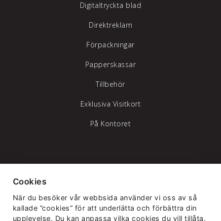
Digitaltryckta blad
Direktreklam
Förpackningar
Papperskassar
Tillbehör
Exklusiva Visitkort
På Kontoret
Tylöprint AB – vi hjälper dig att synas
Cookies
Telefon:
035-17 17 70
|
info@tyloprint.se
När du besöker vår webbsida använder vi oss av så
Gamledammvägen 11 302 41 Halmstad
kallade ”cookies” för att underlätta och förbättra din
upplevelse. Du kan anpassa vilka cookies du vill tillåta.