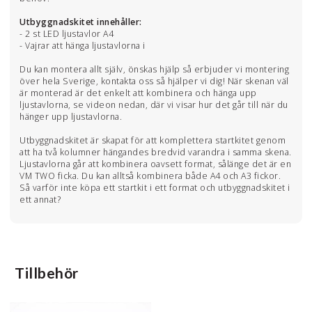
Utbyggnadskitet innehåller:
- 2 st LED ljustavlor A4
- Vajrar att hänga ljustavlorna i
Du kan montera allt själv, önskas hjälp så erbjuder vi montering
över hela Sverige, kontakta oss så hjälper vi dig! När skenan väl
är monterad är det enkelt att kombinera och hänga upp
ljustavlorna, se videon nedan, där vi visar hur det går till när du
hänger upp ljustavlorna.
Utbyggnadskitet är skapat för att komplettera startkitet genom
att ha två kolumner hängandes bredvid varandra i samma skena.
Ljustavlorna går att kombinera oavsett format, sålänge det är en
VM TWO ficka. Du kan alltså kombinera både A4 och A3 fickor.
Så varför inte köpa ett startkit i ett format och utbyggnadskitet i
ett annat?
Tillbehör