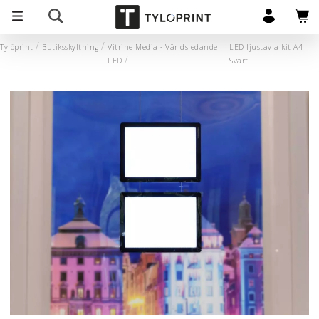
Tylöprint
Butiksskyltning
Vitrine Media - Världsledande
LED ljustavla kit A4
LED
Svart