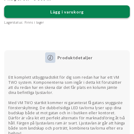
Lägg i varukorg
Lagerstatus:
Finns i lager
Produktdetaljer
Ett komplett utbyggnadstkit för dig som redan har har ett VM
TWO system. Komponenterna som ingår i detta kit förutsätter
att du redan har en skena där det får plats en kolumn jämte
dina befintliga ljustavlor.
Med VM TWO startkit kommer ni garanterat få gatans snyggaste
fönsterskyltning. De dubbelsidiga LED tavlorna lyser upp dina
budskap både ut mot gatan och in i butiken eller kontoret.
Därför är våra kit ett perfekt alternativ för marknadsföring åt två
håll. Färgen på ljustavlans ram är svart. Ljustavlan är går att hänga
både som landskap och porträtt, kombinera tavlorna efter era
behov!