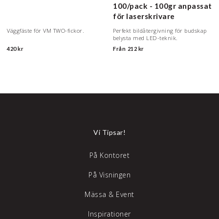
100/pack - 100gr anpassat
för laserskrivare
Väggfäste för VM TWO-fickor.
Perfekt bildåtergivning för budskap
belysta med LED-teknik.
420 kr
Från
212 kr
Vi Tipsar!
På Kontoret
På Visningen
Mässa & Event
Inspirationer