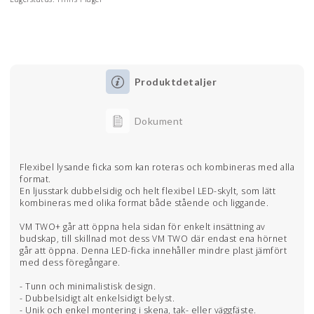
Produktdetaljer
Dokument
Flexibel lysande ficka som kan roteras och kombineras med alla
format.
En ljusstark dubbelsidig och helt flexibel LED-skylt, som lätt
kombineras med olika format både stående och liggande.
VM TWO+ går att öppna hela sidan för enkelt insättning av
budskap, till skillnad mot dess VM TWO där endast ena hörnet
går att öppna. Denna LED-ficka innehåller mindre plast jämfört
med dess föregångare.
- Tunn och minimalistisk design.
- Dubbelsidigt alt enkelsidigt belyst.
- Unik och enkel montering i skena, tak- eller väggfäste.