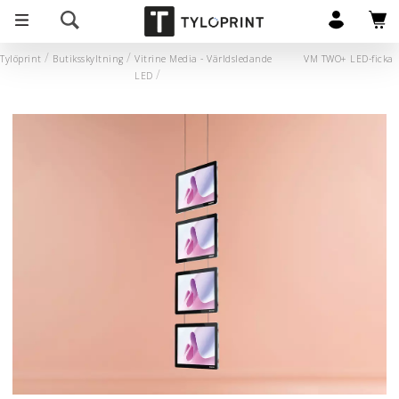
Tylöprint
Butiksskyltning
Vitrine Media - Världsledande
VM TWO+ LED-ficka
LED