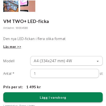
VM TWO+ LED-ficka
Artikelnr.
90004580
Den nya LED-fickan i flera olika format
Läs mer >>
Modell
Antal
*
st
Pris per st:
1 495 kr
Lägg i varukorg
Lagerstatus:
Finns i lager