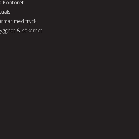
å Kontoret
tuals
ärmar med tryck
rygghet & säkerhet