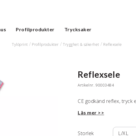
hus
Profilprodukter
Trycksaker
Tylöprint
Profilprodukter
Trygghet & säkerhet
Reflexsele
Reflexsele
Artikelnr.
90003484
CE godkänd reflex, tryck 
Läs mer >>
Storlek