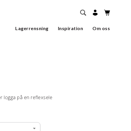
        SÖK    
Lagerrensning
Inspiration
Om oss
er logga på en reflexsele