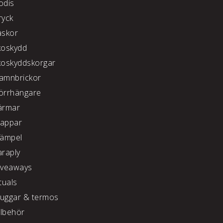
odis
ryck
äskor
koskydd
koskyddskorgar
amnbrickor
örrhängare
ärmar
appar
tämpel
araply
iveaways
tuals
uggar & termos
llbehör