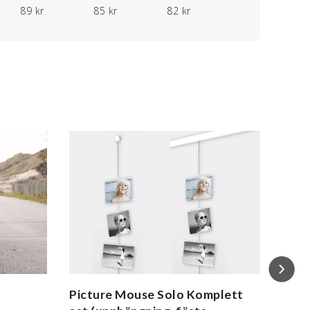
89 kr
85 kr
82 kr
Picture Mouse Solo
Komplett
Alma