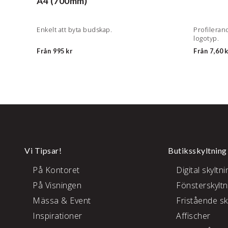
A4 (700mm)
h
Enkelt att byta budskap.
Profileran
logotyp.
Från
995 kr
Från
7,60 k
Vi Tipsar!
Butiksskyltning
På Kontoret
Digital skyltni
På Visningen
Fönsterskyltn
Mässa & Event
Fristående sk
Inspirationer
Affischer