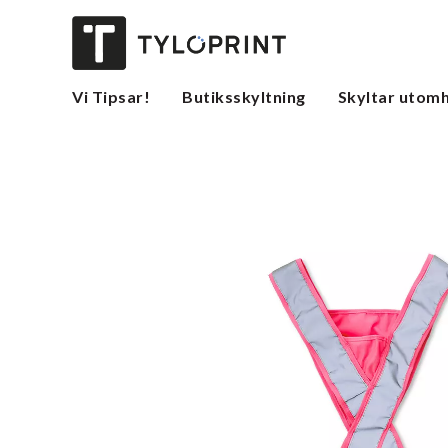
Vi Tipsar!
Butiksskyltning
Skyltar utom