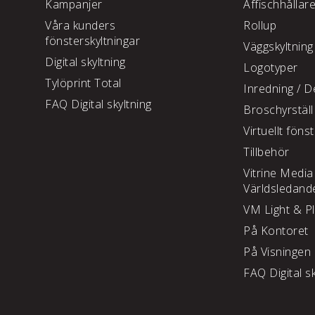
Kampanjer
Affischhållar
Våra kunders
Rollup
fönsterskyltningar
Väggskyltning
Digital skyltning
Logotyper
Tylöprint Total
Inredning /
De
FAQ Digital skyltning
Broschyrställ
Virtuellt föns
Tillbehör
Vitrine Media
Världsledand
VM Light & P
På Kontoret
På Visningen
FAQ Digital sk