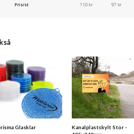
Pris/st
110 kr
97 kr
kså
prisma
Glasklar
Kanalplastskylt
Stor -