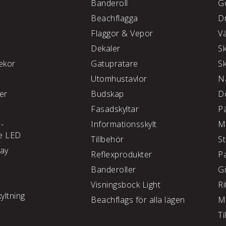
e
Banderoll
G
Beachflagga
D
Flaggor & Vepor
V
Dekaler
S
kor
Gatupratare
S
Utomhustavlor
N
ter
Budskap
D
Fasadskyltar
P
 -
Informationsskylt
M
e LED
Tillbehör
S
lay
Reflexprodukter
P
Banderoller
G
Visningsbock Light
Ri
yltning
Beachflags för alla lägen
M
Ti