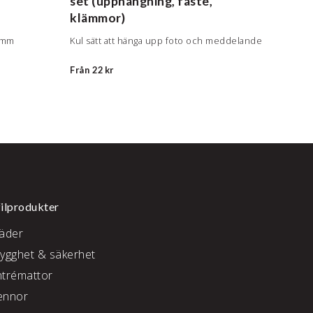
set (upphängning, fäste,
klämmor)
Perfek
med k
0 mm
Kul sätt att hänga upp foto och meddelande
Från
5
Från
22 kr
ilprodukter
läder
rygghet & säkerhet
ntrémattor
ennor