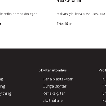
485x340mm
de reflexer med din egen
Mäklarskylt i kanalplast - 485x34
r
Från
45 kr
Skyltar utomhus
Prof
ng
Kanalplastskyltar
K
ing
Övriga skyltar
T
yltning
Reflexskyltar
E
Skylthållare
P