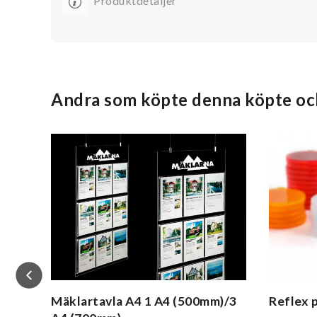
Produktdetaljer
Andra som köpte denna köpte oc
n
Mäklartavla A4
1 A4 (500mm)/3
Reflex 