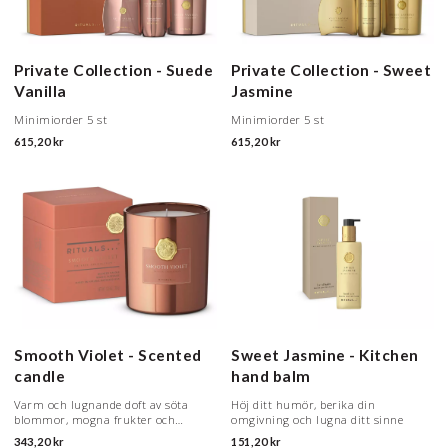
Private Collection - Suede
Private Collection - Sweet
Vanilla
Jasmine
Minimiorder 5 st
Minimiorder 5 st
615,20 kr
615,20 kr
Smooth Violet - Scented
Sweet Jasmine - Kitchen
candle
hand balm
Varm och lugnande doft av söta
Höj ditt humör, berika din
blommor, mogna frukter och
omgivning och lugna ditt sinne
krämiga träslag.
343,20 kr
151,20 kr