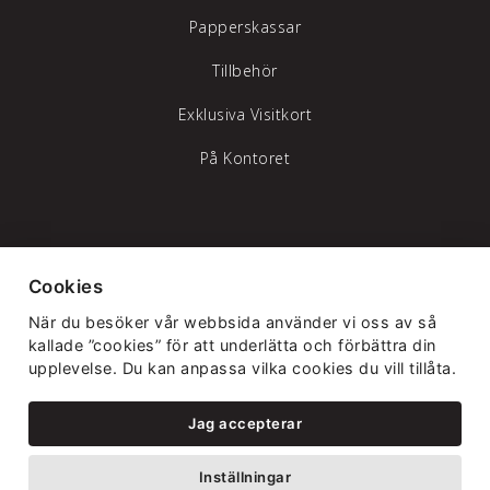
Papperskassar
Tillbehör
Exklusiva Visitkort
På Kontoret
Tylöprint AB – vi hjälper dig att synas
Cookies
Telefon:
035-17 17 70
|
info@tyloprint.se
När du besöker vår webbsida använder vi oss av så
Gamledammvägen 11 302 41 Halmstad
kallade ”cookies” för att underlätta och förbättra din
upplevelse. Du kan anpassa vilka cookies du vill tillåta.
Jag accepterar
Inställningar