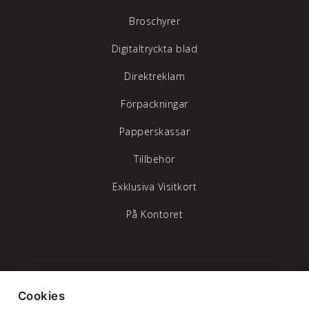
Broschyrer
Digitaltryckta blad
Direktreklam
Förpackningar
Papperskassar
Tillbehör
Exklusiva Visitkort
På Kontoret
Tylöprint AB – vi hjälper dig att synas
Cookies
Telefon:
035-17 17 70
|
info@tyloprint.se