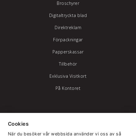
Broschyrer
Digitaltryckta blad
Direktreklam
Förpackningar
Papperskassar
Tillbehör
Exklusiva Visitkort
På Kontoret
Tylöprint AB – vi hjälper dig att synas
Cookies
Telefon:
035-17 17 70
|
info@tyloprint.se
När du besöker vår webbsida använder vi oss av så
Gamledammvägen 11 302 41 Halmstad