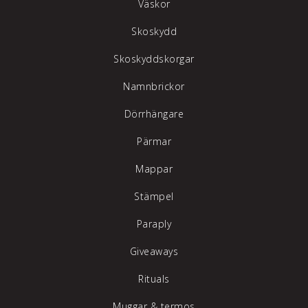
Väskor
Skoskydd
Skoskyddskorgar
Namnbrickor
Dörrhängare
Pärmar
Mappar
Stämpel
Paraply
Giveaways
Rituals
Muggar & termos