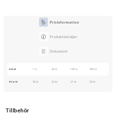
Prisinformation
Produktdetaljer
Dokument
Antal
1 st
20 st
100 st
300 st
Pris/st
36 kr
22 kr
21 kr
20 kr
Tillbehör