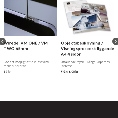
Wiredel VM ONE / VM
Objektsbeskrivning /
TWO
65mm
Visningsprospekt liggande
A4
4 sidor
Gör det möjligt att öka avstånd
Utfallande tryck - Fånga köparens
mellan fickorna
intresse
37 kr
Från
6,00 kr