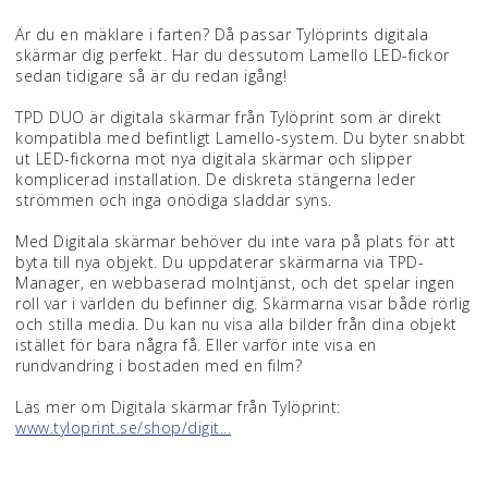
Är du en mäklare i farten? Då passar Tylöprints digitala
skärmar dig perfekt. Har du dessutom Lamello LED-fickor
sedan tidigare så är du redan igång!
TPD DUO är digitala skärmar från Tylöprint som är direkt
kompatibla med befintligt Lamello-system. Du byter snabbt
ut LED-fickorna mot nya digitala skärmar och slipper
komplicerad installation. De diskreta stängerna leder
strömmen och inga onödiga sladdar syns.
Med Digitala skärmar behöver du inte vara på plats för att
byta till nya objekt. Du uppdaterar skärmarna via TPD-
Manager, en webbaserad molntjänst, och det spelar ingen
roll var i världen du befinner dig. Skärmarna visar både rörlig
och stilla media. Du kan nu visa alla bilder från dina objekt
istället för bara några få. Eller varför inte visa en
rundvandring i bostaden med en film?
Läs mer om Digitala skärmar från Tylöprint:
www.tyloprint.se/shop/digit...